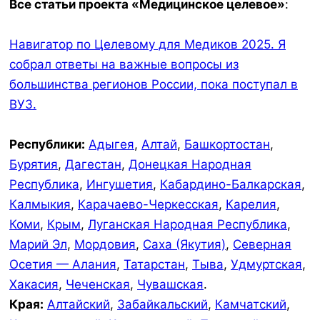
Все статьи проекта «Медицинское целевое»
:
Навигатор по Целевому для Медиков 2025. Я
собрал ответы на важные вопросы из
большинства регионов России, пока поступал в
ВУЗ.
Республики:
Адыгея
,
Алтай
,
Башкортостан
,
Бурятия
,
Дагестан
,
Донецкая Народная
Республика
,
Ингушетия
,
Кабардино-Балкарская
,
Калмыкия
,
Карачаево-Черкесская
,
Карелия
,
Коми
,
Крым
,
Луганская Народная Республика
,
Марий Эл
,
Мордовия
,
Саха (Якутия)
,
Северная
Осетия — Алания
,
Татарстан
,
Тыва
,
Удмуртская
,
Хакасия
,
Чеченская
,
Чувашская
.
Края:
Алтайский
,
Забайкальский
,
Камчатский
,