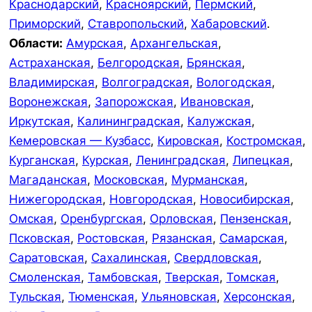
Краснодарский
,
Красноярский
,
Пермский
,
Приморский
,
Ставропольский
,
Хабаровский
.
Области:
Амурская
,
Архангельская
,
Астраханская
,
Белгородская
,
Брянская
,
Владимирская
,
Волгоградская
,
Вологодская
,
Воронежская
,
Запорожская
,
Ивановская
,
Иркутская
,
Калининградская
,
Калужская
,
Кемеровская — Кузбасс
,
Кировская
,
Костромская
,
Курганская
,
Курская
,
Ленинградская
,
Липецкая
,
Магаданская
,
Московская
,
Мурманская
,
Нижегородская
,
Новгородская
,
Новосибирская
,
Омская
,
Оренбургская
,
Орловская
,
Пензенская
,
Псковская
,
Ростовская
,
Рязанская
,
Самарская
,
Саратовская
,
Сахалинская
,
Свердловская
,
Смоленская
,
Тамбовская
,
Тверская
,
Томская
,
Тульская
,
Тюменская
,
Ульяновская
,
Херсонская
,