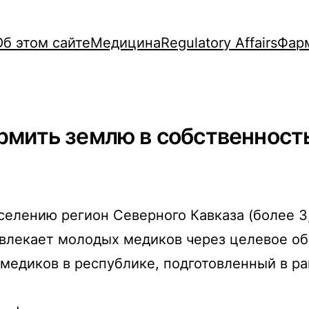
Об этом сайте
Медицина
Regulatory Affairs
Фар
рмить землю в собственност
елению регион Северного Кавказа (более 3,
ивлекает молодых медиков через целевое об
 медиков в республике, подготовленный в 