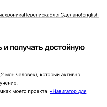
махроника
Переписка
Блог
Сделано!
English
ь и получать достойную
2 млн человек), который активно
учение.
рамках моего проекта
«Навигатор для