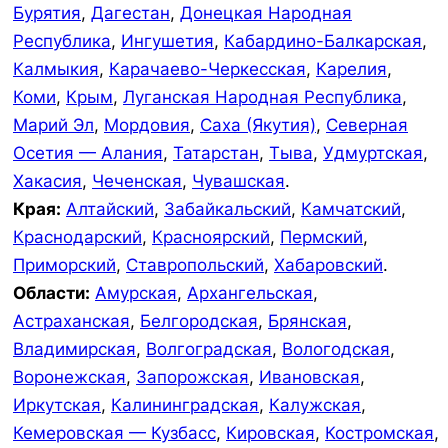
Бурятия
,
Дагестан
,
Донецкая Народная
Республика
,
Ингушетия
,
Кабардино-Балкарская
,
Калмыкия
,
Карачаево-Черкесская
,
Карелия
,
Коми
,
Крым
,
Луганская Народная Республика
,
Марий Эл
,
Мордовия
,
Саха (Якутия)
,
Северная
Осетия — Алания
,
Татарстан
,
Тыва
,
Удмуртская
,
Хакасия
,
Чеченская
,
Чувашская
.
Края:
Алтайский
,
Забайкальский
,
Камчатский
,
Краснодарский
,
Красноярский
,
Пермский
,
Приморский
,
Ставропольский
,
Хабаровский
.
Области:
Амурская
,
Архангельская
,
Астраханская
,
Белгородская
,
Брянская
,
Владимирская
,
Волгоградская
,
Вологодская
,
Воронежская
,
Запорожская
,
Ивановская
,
Иркутская
,
Калининградская
,
Калужская
,
Кемеровская — Кузбасс
,
Кировская
,
Костромская
,