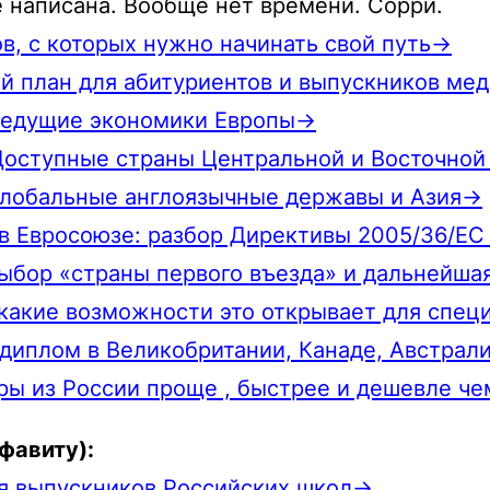
е написана. Вообще нет времени. Сорри
.
ов, с которых нужно начинать свой путь→
ый план для абитуриентов и выпускников ме
 Ведущие экономики Европы→
 Доступные страны Центральной и Восточно
 Глобальные англоязычные державы и Азия→
 в Евросоюзе: разбор Директивы 2005/36/EC
 выбор «страны первого въезда» и дальнейш
 какие возможности это открывает для спец
 диплом в Великобритании, Канаде, Австрал
ры из России проще , быстрее и дешевле че
фавиту):
я выпускников Российских школ→