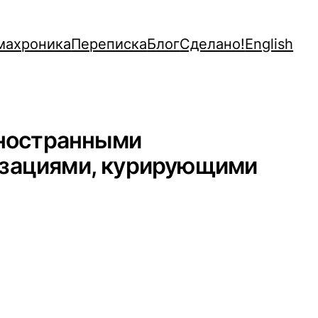
махроника
Переписка
Блог
Сделано!
English
 иностранными
низациями, курирующими