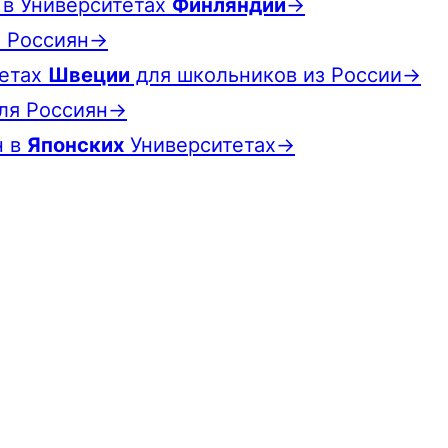
 в Университетах
Финляндии
→
 Россиян→
тетах
Швеции
для школьников из России→
ля Россиян→
н в
Японских
Университетах→