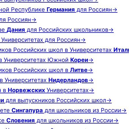
ной Республике
Германия
для Россиян→
ля Россиян→
ве
Дания
для Российских школьников→
Университетах для Россиян→
ков Российских школ в Университетах
Итал
 в Университетах Южной
Кореи
→
иков Российских школ в
Литве
→
в Университетах
Нидерландов
→
н в
Норвежских
Университетах→
ии
для выпускников Российских школ→
тете
Сингапура
для школьников из России→
ке
Словения
для школьников из России→