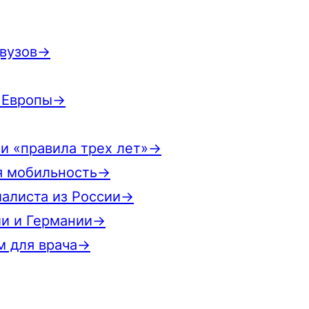
двузов→
й Европы→
 и «правила трех лет»→
ая мобильность→
иалиста из России→
ии и Германии→
м для врача→