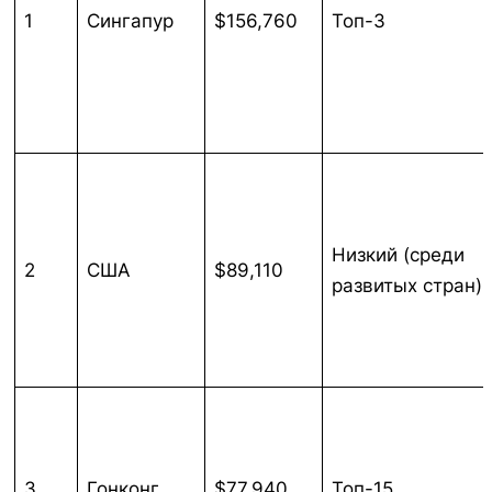
1
Сингапур
$156,760
Топ-3
Низкий (среди
2
США
$89,110
развитых стран)
3
Гонконг
$77,940
Топ-15