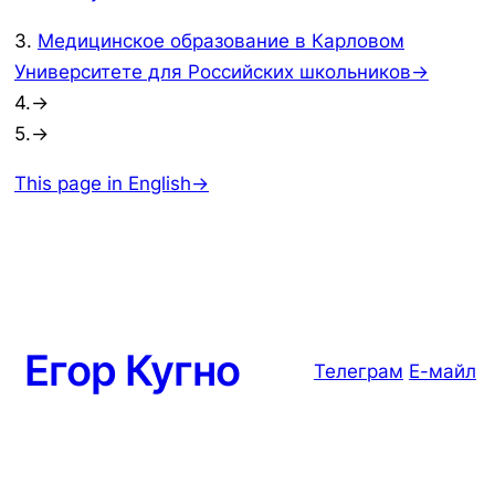
3.
Медицинское образование в Карловом
Университете для Российских школьников→
4.→
5.→
This page in English→
Егор Кугно
Телеграм
Е-майл