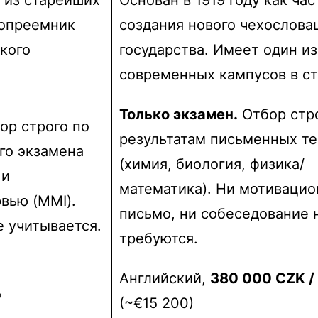
вопреемник
создания нового чехослова
кого
государства. Имеет один и
современных кампусов в ст
Только экзамен.
Отбор стр
ор строго по
результатам письменных те
го экзамена
(химия, биология, физика/
 и
математика). Ни мотиваци
вью (MMI).
письмо, ни собеседование 
е учитывается.
требуются.
Английский,
380 000 CZK /
д
(~€15 200)