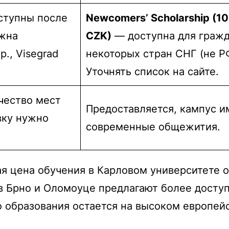
ступны после
Newcomers’ Scholarship (1
ожна
CZK)
— доступна для граж
., Visegrad
некоторых стран СНГ (не Р
Уточнять список на сайте.
чество мест
Предоставляется, кампус и
вку нужно
современные общежития.
я цена обучения в Карловом университете о
в Брно и Оломоуце предлагают более доступ
о образования остается на высоком европей