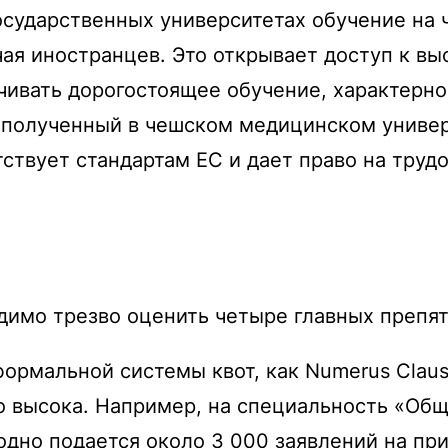
осударственных университетах обучение на 
чая иностранцев. Это открывает доступ к в
чивать дорогостоящее обучение, характерн
полученный в чешском медицинском универси
тствует стандартам ЕС и дает право на тру
димо трезво оценить четыре главных препят
формальной системы квот, как
Numerus Clau
о высока. Например, на специальность «Общ
одно подается около 3 000 заявлений на при