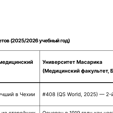
тов (2025/2026 учебный год)
 медицинский
Университет Масарика
(Медицинский факультет, 
лучший в Чехии
#408 (QS World, 2025) — 2-
н из старейших
Основан в 1919 году как час