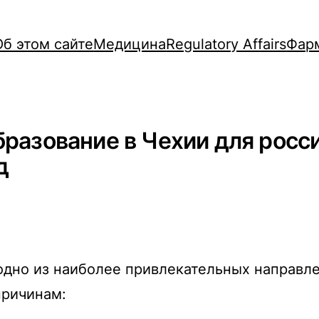
Об этом сайте
Медицина
Regulatory Affairs
Фар
разование в Чехии для росси
д
одно из наиболее привлекательных направл
причинам: