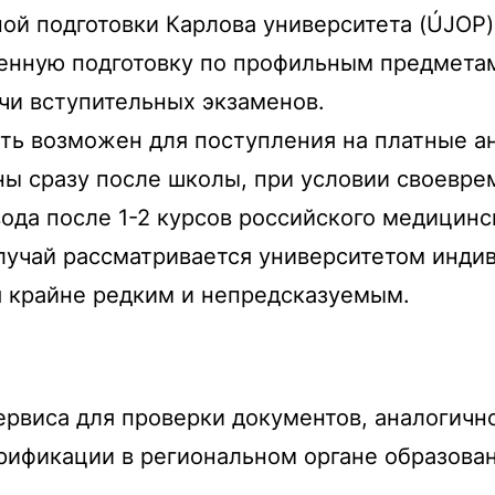
ой подготовки Карлова университета (ÚJOP
ленную подготовку по профильным предметам
ачи вступительных экзаменов.
ть возможен для поступления на платные а
ы сразу после школы, при условии своевре
да после 1-2 курсов российского медицинск
лучай рассматривается университетом инди
ся крайне редким и непредсказуемым.
ервиса для проверки документов, аналогичн
рификации в региональном органе образован