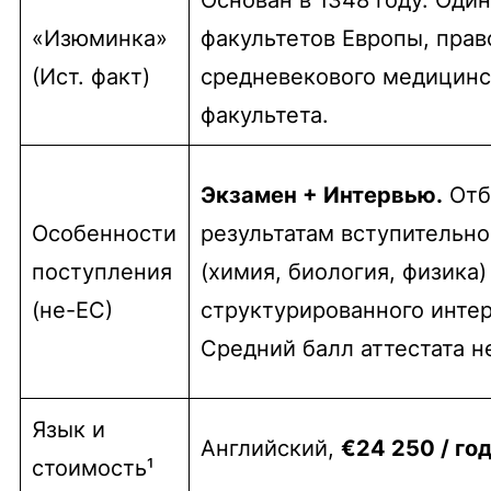
«Изюминка»
факультетов Европы, пра
(Ист. факт)
средневекового медицинс
факультета.
Экзамен + Интервью.
Отб
Особенности
результатам вступительно
поступления
(химия, биология, физика)
(не-ЕС)
структурированного интер
Средний балл аттестата н
Язык и
Английский,
€24 250 / го
стоимость¹