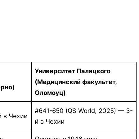
Университет Палацкого
(Медицинский факультет,
Брно)
Оломоуц)
#641-650 (QS World, 2025) — 3-
й в Чехии
й в Чехии
ть
Основан в 1946 году,