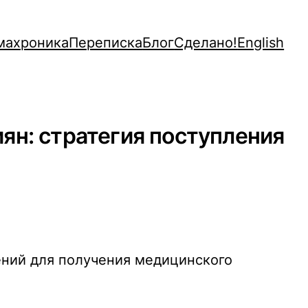
махроника
Переписка
Блог
Сделано!
English
ян: стратегия поступления
ений для получения медицинского