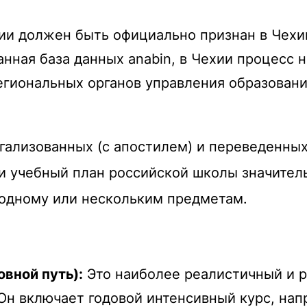
ии должен быть официально признан в Чехии
анная база данных
anabin
, в Чехии процесс 
егиональных органов управления образовани
егализованных (с апостилем) и переведенны
и учебный план российской школы значитель
одному или нескольким предметам.
вной путь):
Это наиболее реалистичный и р
Он включает годовой интенсивный курс, на