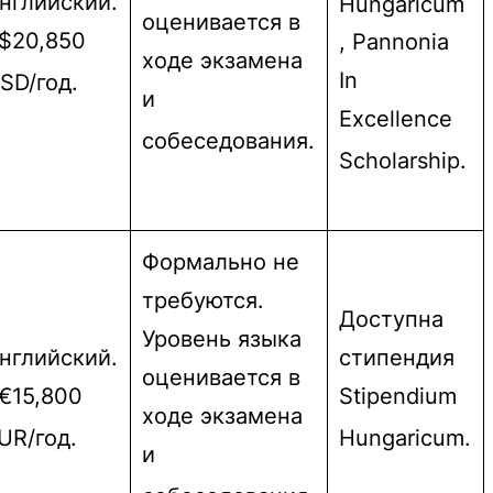
нглийский.
Hungaricum
оценивается в
$20,850
, Pannonia
ходе экзамена
In
SD/год.
и
Excellence
собеседования.
Scholarship.
Формально не
требуются.
Доступна
Уровень языка
нглийский.
стипендия
оценивается в
€15,800
Stipendium
ходе экзамена
UR/год.
Hungaricum.
и