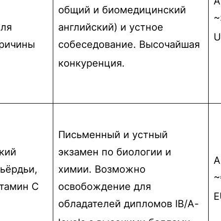
А
общий и биомедицинский
~
еля
английский) и устное
U
причины
собеседование. Высочайшая
конкуренция.
Письменный и устный
кий
экзамен по биологии и
А
ьёрдьи,
химии. Возможно
~
тамин C
освобождение для
E
обладателей дипломов IB/A-