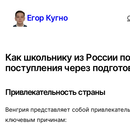
Перейти
Егор Кугно
к
содержимому
Как школьнику из России п
поступления через подгот
Привлекательность страны
Венгрия представляет собой привлекател
ключевым причинам: