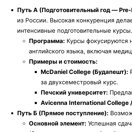
Путь А (Подготовительный год — Pre-
из России. Высокая конкуренция дела
интенсивные подготовительные курсы
Программа:
Курсы фокусируются н
английского языка, включая меди
Примеры и стоимость:
McDaniel College (Будапешт):
Р
за двухсеместровый курс.
Печский университет:
Предлаг
Avicenna International College
Путь Б (Прямое поступление):
Возможе
Основной элемент:
Успешная сдача