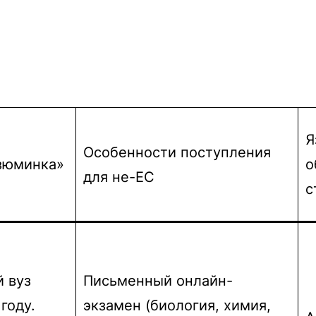
Я
Особенности поступления
Изюминка»
о
для не-ЕС
с
 вуз
Письменный онлайн-
году.
экзамен (биология, химия,