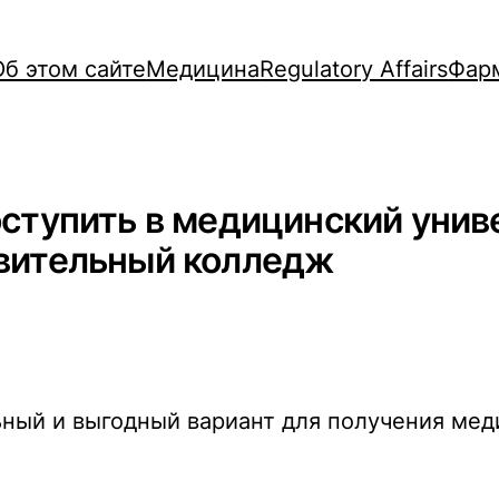
Об этом сайте
Медицина
Regulatory Affairs
Фар
оступить в медицинский унив
овительный колледж
ьный и выгодный вариант для получения мед