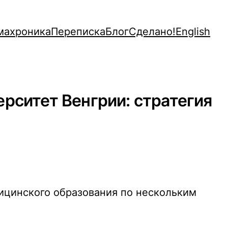
махроника
Переписка
Блог
Сделано!
English
ерситет Венгрии: стратегия
ицинского образования по нескольким