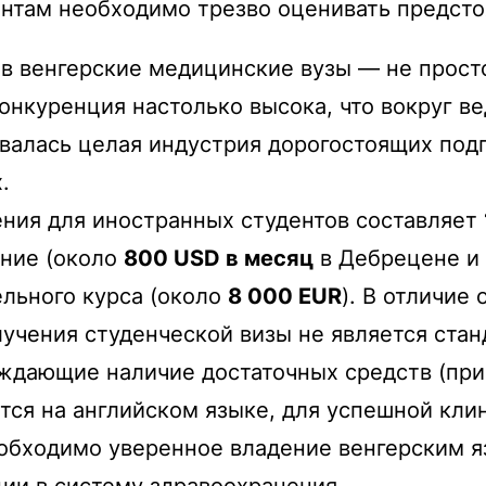
ентам необходимо трезво оценивать предсто
в венгерские медицинские вузы — не просто
нкуренция настолько высока, что вокруг ве
валась целая индустрия дорогостоящих под
х.
ния для иностранных студентов составляет
ание (около
800 USD в месяц
в Дебрецене и
льного курса (около
8 000 EUR
). В отличие
лучения студенческой визы не является ста
ерждающие наличие достаточных средств (п
тся на английском языке, для успешной кли
еобходимо уверенное владение венгерским 
ции в систему здравоохранения.