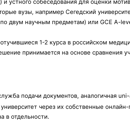
к) и устного собеседования для оценки моти
орые вузы, например Сегедский университет
 по двум научным предметам) или GCE A-lev
отучившиеся 1-2 курса в российском медици
ешение принимается на основе сравнения уче
служба подачи документов, аналогичная uni-
университет через их собственные онлайн
за в отдельности.