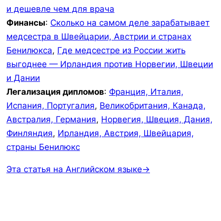
и дешевле чем для врача
Финансы
:
Сколько на самом деле зарабатывает
медсестра в Швейцарии, Австрии и странах
Бенилюкса
,
Где медсестре из России жить
выгоднее — Ирландия против Норвегии, Швеции
и Дании
Легализация дипломов
:
Франция, Италия,
Испания, Португалия
,
Великобритания, Канада,
Австралия, Германия
,
Норвегия, Швеция, Дания,
Финляндия
,
Ирландия, Австрия, Швейцария,
страны Бенилюкс
Эта статья на Английском языке→