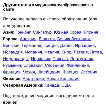
Другие статьи о медицинском образовании на
сайте
Получение первого высшего образования (для
абитуриентов)
Азия:
Гонконг
,
Сингапур
,
Южная Корея
,
Япония
Европа:
Австрия
,
Бельгия
,
Великобритания
,
Венгрия
,
Германия
,
Греция
,
Дания
,
Ирландия
,
Исландия
,
Испания
,
Италия
,
Кипр
,
Латвия
,
Литва
,
Нидерланды
,
Норвегия
,
Польша
,
Португалия
,
Румыния
,
Словакия
,
Словения
,
Финляндия
,
Франция
,
Чехия
,
Швейцария
,
Швеция
,
Эстония
Океания:
Австралия
,
Новая Зеландия
Северная Америка:
Канада
,
США
Подтверждение медицинского диплома (для
врачей)