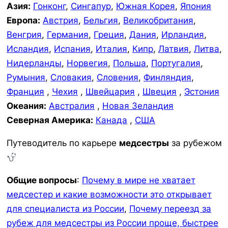
Азия:
Гонконг
,
Сингапур
,
Южная Корея
,
Япония
Европа:
Австрия
,
Бельгия
,
Великобритания
,
Венгрия
,
Германия
,
Греция
,
Дания
,
Ирландия
,
Исландия
,
Испания
,
Италия
,
Кипр
,
Латвия
,
Литва
,
Нидерланды
,
Норвегия
,
Польша
,
Португалия
,
Румыния
,
Словакия
,
Словения
,
Финляндия
,
Франция
,
Чехия
,
Швейцария
,
Швеция
,
Эстония
Океания:
Австралия
,
Новая Зеландия
Северная Америка:
Канада
,
США
Путеводитель по карьере
медсестры
за рубежом
Общие вопросы
:
Почему в мире не хватает
медсестер и какие возможности это открывает
для специалиста из России
,
Почему переезд за
рубеж для медсестры из России проще, быстрее