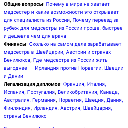
Общие вопросы
:
Почему в мире не хватает
медсестер и какие возможности это открывает
для специалиста из России
,
Почему переезд за
рубеж для медсестры из России проще, быстрее
и дешевле чем для врача
Финансы
:
Сколько на самом деле зарабатывает
медсестра в Швейцарии, Австрии и странах
Бенилюкса
,
Где медсестре из России жить
выгоднее — Ирландия против Норвегии, Швеции
и Дании
Легализация дипломов
:
Франция, Италия,
Испания, Португалия
,
Великобритания, Канада,
Австралия, Германия
,
Норвегия, Швеция, Дания,
Финляндия
,
Ирландия, Австрия, Швейцария,
страны Бенилюкс