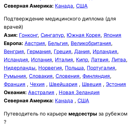
Северная Америка:
Канада
,
США
Подтверждение медицинского диплома (для
врачей)
Азия:
Гонконг
,
Сингапур
,
Южная Корея
,
Япония
Европа:
Австрия
,
Бельгия
,
Великобритания
,
Венгрия
,
Германия
,
Греция
,
Дания
,
Ирландия
,
Исландия
,
Испания
,
Италия
,
Кипр
,
Латвия
,
Литва
,
Нидерланды
,
Норвегия
,
Польша
,
Португалия
,
Румыния
,
Словакия
,
Словения
,
Финляндия
,
Франция
,
Чехия
,
Швейцария
,
Швеция
,
Эстония
Океания:
Австралия
,
Новая Зеландия
Северная Америка:
Канада
,
США
Путеводитель по карьере
медсестры
за рубежом
?