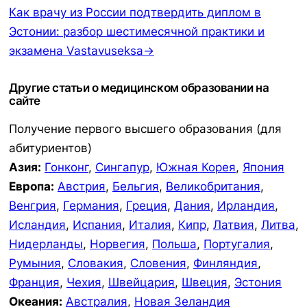
Как врачу из России подтвердить диплом в
Эстонии: разбор шестимесячной практики и
экзамена Vastavuseksa→
Другие статьи о медицинском образовании на
сайте
Получение первого высшего образования (для
абитуриентов)
Азия:
Гонконг
,
Сингапур
,
Южная Корея
,
Япония
Европа:
Австрия
,
Бельгия
,
Великобритания
,
Венгрия
,
Германия
,
Греция
,
Дания
,
Ирландия
,
Исландия
,
Испания
,
Италия
,
Кипр
,
Латвия
,
Литва
,
Нидерланды
,
Норвегия
,
Польша
,
Португалия
,
Румыния
,
Словакия
,
Словения
,
Финляндия
,
Франция
,
Чехия
,
Швейцария
,
Швеция
,
Эстония
Океания:
Австралия
,
Новая Зеландия