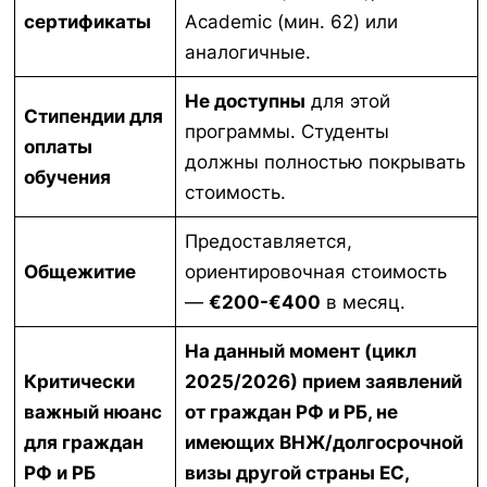
сертификаты
Academic (мин. 62) или
аналогичные.
Не доступны
для этой
Стипендии для
программы. Студенты
оплаты
должны полностью покрывать
обучения
стоимость.
Предоставляется,
Общежитие
ориентировочная стоимость
—
€200-€400
в месяц.
На данный момент (цикл
Критически
2025/2026) прием заявлений
важный нюанс
от граждан РФ и РБ, не
для граждан
имеющих ВНЖ/долгосрочной
РФ и РБ
визы другой страны ЕС,