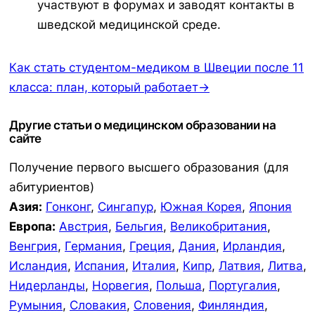
участвуют в форумах и заводят контакты в
шведской медицинской среде.
Как стать студентом-медиком в Швеции после 11
класса: план, который работает→
Другие статьи о медицинском образовании на
сайте
Получение первого высшего образования (для
абитуриентов)
Азия:
Гонконг
,
Сингапур
,
Южная Корея
,
Япония
Европа:
Австрия
,
Бельгия
,
Великобритания
,
Венгрия
,
Германия
,
Греция
,
Дания
,
Ирландия
,
Исландия
,
Испания
,
Италия
,
Кипр
,
Латвия
,
Литва
,
Нидерланды
,
Норвегия
,
Польша
,
Португалия
,
Румыния
,
Словакия
,
Словения
,
Финляндия
,