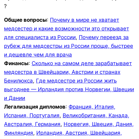
?
Общие вопросы
:
Почему в мире не хватает
медсестер и какие возможности это открывает
для специалиста из России
,
Почему переезд за
рубеж для медсестры из России проще, быстрее
и дешевле чем для врача
Финансы
:
Сколько на самом деле зарабатывает
медсестра в Швейцарии, Австрии и странах
Бенилюкса
,
Где медсестре из России жить
выгоднее — Ирландия против Норвегии, Швеции
и Дании
Легализация дипломов
:
Франция, Италия,
Испания, Португалия
,
Великобритания, Канада,
Австралия, Германия
,
Норвегия, Швеция, Дания,
Финляндия
,
Ирландия, Австрия, Швейцария,