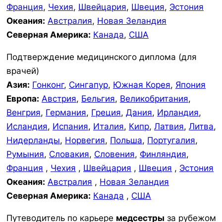
Франция
,
Чехия
,
Швейцария
,
Швеция
,
Эстония
Океания:
Австралия
,
Новая Зеландия
Северная Америка:
Канада
,
США
Подтверждение медицинского диплома (для
врачей)
Азия:
Гонконг
,
Сингапур
,
Южная Корея
,
Япония
Европа:
Австрия
,
Бельгия
,
Великобритания
,
Венгрия
,
Германия
,
Греция
,
Дания
,
Ирландия
,
Исландия
,
Испания
,
Италия
,
Кипр
,
Латвия
,
Литва
,
Нидерланды
,
Норвегия
,
Польша
,
Португалия
,
Румыния
,
Словакия
,
Словения
,
Финляндия
,
Франция
,
Чехия
,
Швейцария
,
Швеция
,
Эстония
Океания:
Австралия
,
Новая Зеландия
Северная Америка:
Канада
,
США
Путеводитель по карьере
медсестры
за рубежом