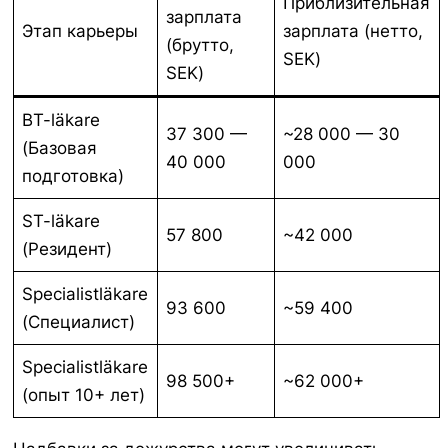
Приблизительная
зарплата
Этап карьеры
зарплата (нетто,
(брутто,
SEK)
SEK)
BT-läkare
37 300 —
~28 000 — 30
(Базовая
40 000
000
подготовка)
ST-läkare
57 800
~42 000
(Резидент)
Specialistläkare
93 600
~59 400
(Специалист)
Specialistläkare
98 500+
~62 000+
(опыт 10+ лет)