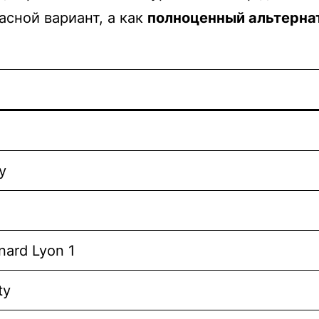
асной вариант, а как
полноценный альтерна
y
nard Lyon 1
ty