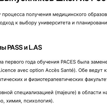
 процесса получения медицинского образов
подход к выбору университета и планирован
ы PASS и L.AS
а первого года обучения PACES была замен
 (Licence avec option Accès Santé). Обе веду
втических и физиотерапевтических факульте
вной специализацией (majeure) в области на
о, химия, психология).