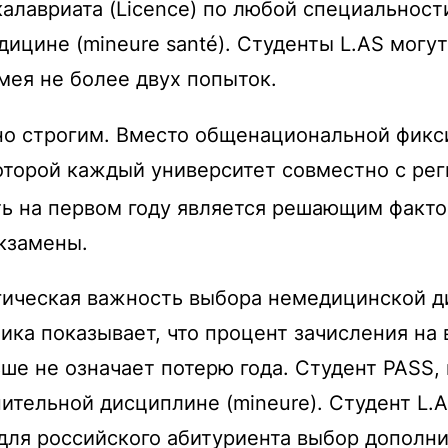
алавриата (Licence) по любой специальности
ицине (mineure santé). Студенты L.AS могут
имея не более двух попыток.
но строгим. Вместо общенациональной фикси
которой каждый университет совместно с ре
ь на первом году является решающим фактор
экзамены.
ическая важность выбора немедицинской ди
ика показывает, что процент зачисления на
ше не означает потерю года. Студент PASS,
нительной дисциплине (mineure). Студент L.
 для российского абитуриента выбор дополн