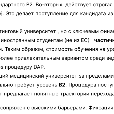
андартного B2. Во-вторых, действует строгая
%
. Это делает поступление для кандидата и
инговый университет , но с ключевым фин
л иностранным студентам (не из ЕС)
частич
. Таким образом, стоимость обучения на ур
иболее привлекательным вариантом среди ве
ез процедуру DAP.
ий медицинский университет за пределами 
иально требует уровень
B2
. Процедура посту
т предлагает понятные траектории перехода
 сопряжен с высокими барьерами. Фиксация