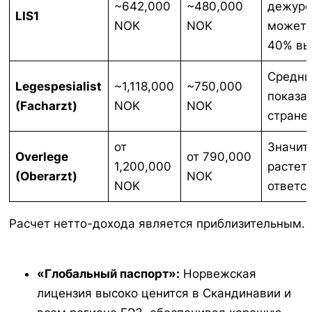
~642,000
~480,000
дежурс
LIS1
NOK
NOK
может 
40% вы
Средни
Legespesialist
~1,118,000
~750,000
показа
(Facharzt)
NOK
NOK
стране.
от
Значит
Overlege
от 790,000
1,200,000
растет
(Oberarzt)
NOK
NOK
ответс
Расчет нетто-дохода является приблизительным.
«Глобальный паспорт»:
Норвежская
лицензия высоко ценится в Скандинавии и