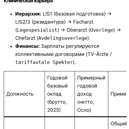
Клиническая карьера
Иерархия:
LIS1 (базовая подготовка) ->
LIS2/3 (резидентура) -> Facharzt
(
Legespesialist
) -> Oberarzt (
Overlege
) ->
Chefarzt (
Avdelingsoverlege
).
Финансы:
Зарплаты регулируются
коллективными договорами (TV-Ärzte /
tariffavtale Spekter
).
Годовой
Примерный
базовый
годовой
Должность
оклад
доход
Примеч
(брутто,
(нетто,
2025)
Осло)
Общий 