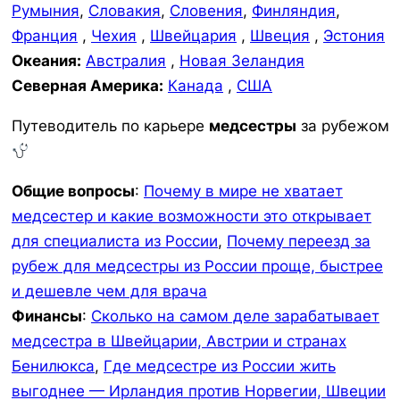
Румыния
,
Словакия
,
Словения
,
Финляндия
,
Франция
,
Чехия
,
Швейцария
,
Швеция
,
Эстония
Океания:
Австралия
,
Новая Зеландия
Северная Америка:
Канада
,
США
Путеводитель по карьере
медсестры
за рубежом
Общие вопросы
:
Почему в мире не хватает
медсестер и какие возможности это открывает
для специалиста из России
,
Почему переезд за
рубеж для медсестры из России проще, быстрее
и дешевле чем для врача
Финансы
:
Сколько на самом деле зарабатывает
медсестра в Швейцарии, Австрии и странах
Бенилюкса
,
Где медсестре из России жить
выгоднее — Ирландия против Норвегии, Швеции