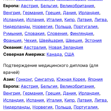
Европа:
Австрия
,
Бельгия
,
Великобритания
,
Венгрия
,
Германия
,
Греция
,
Дания
,
Ирландия
,
Исландия
,
Испания
,
Италия
,
Кипр
,
Латвия
,
Литва
,
Нидерланды
,
Норвегия
,
Польша
,
Португалия
,
Румыния
,
Словакия
,
Словения
,
Финляндия
,
Франция
,
Чехия
,
Швейцария
,
Швеция
,
Эстония
Океания:
Австралия
,
Новая Зеландия
Северная Америка:
Канада
,
США
Подтверждение медицинского диплома (для
врачей)
Азия:
Гонконг
,
Сингапур
,
Южная Корея
,
Япония
Европа:
Австрия
,
Бельгия
,
Великобритания
,
Венгрия
,
Германия
,
Греция
,
Дания
,
Ирландия
,
Исландия
,
Испания
,
Италия
,
Кипр
,
Латвия
,
Литва
,
Нидерланды
,
Норвегия
,
Польша
,
Португалия
,