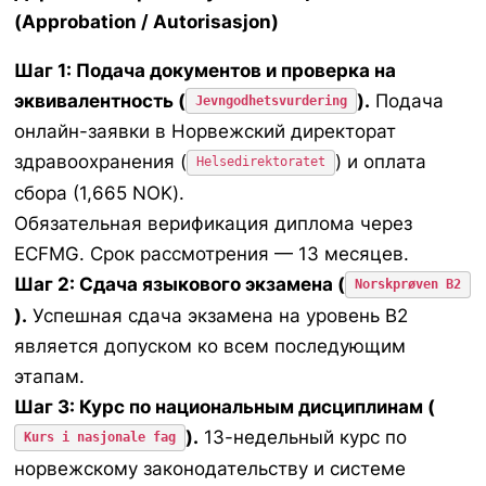
(Approbation / Autorisasjon)
Шаг 1: Подача документов и проверка на
эквивалентность (
).
Подача
Jevngodhetsvurdering
онлайн-заявки в Норвежский директорат
здравоохранения (
) и оплата
Helsedirektoratet
сбора (1,665 NOK).
Обязательная верификация диплома через
ECFMG. Срок рассмотрения — 13 месяцев.
Шаг 2: Сдача языкового экзамена (
Norskprøven B2
).
Успешная сдача экзамена на уровень B2
является допуском ко всем последующим
этапам.
Шаг 3: Курс по национальным дисциплинам (
).
13-недельный курс по
Kurs i nasjonale fag
норвежскому законодательству и системе