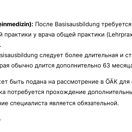
einmedizin
):
После
Basisausbildung
требуется
й практики у врача общей практики (
Lehrprax
я.
sisausbildung
следует более длительная и с
орая обычно длится дополнительно 63 меся
ет быть подана на рассмотрение в ÖÄK для
ка потребуется прохождение дополнительны
ние специалиста является обязательной.
е