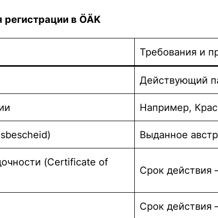
я регистрации в ÖÄK
Требования и п
Действующий п
ии
Например, Крас
gsbescheid
)
Выданное авст
ности (Certificate of
Срок действия 
Срок действия 