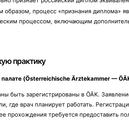
ально признает российский диплом эквивале
м образом, процесс «признания диплома» яв
еским процессом, включающим дополнительн
кую практику
палате (
Österreichische Ärztekammer — ÖÄ
аны быть зарегистрированы в ÖÄK. Заявлени
ли, где врач планирует работать. Регистра
ее прохождения требуется предоставить по