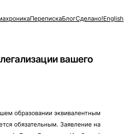
махроника
Переписка
Блог
Сделано!
English
 легализации вашего
сшем образовании эквивалентным
яется обязательным.
Заявление на