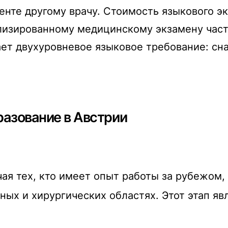
нте другому врачу.
Стоимость языкового эк
ализированному медицинскому экзамену час
оздает двухуровневое языковое требование: с
азование в Австрии
чая тех, кто имеет опыт работы за рубежом
вных и хирургических областях.
Этот этап яв