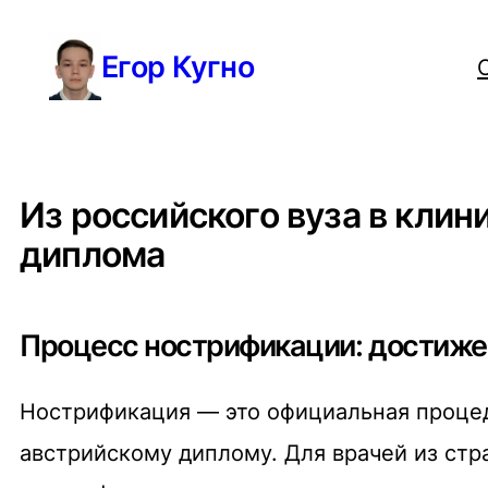
Перейти
Егор Кугно
к
содержимому
Из российского вуза в клин
диплома
Процесс нострификации: достиже
Нострификация
— это официальная процед
австрийскому диплому.
Для врачей из стра