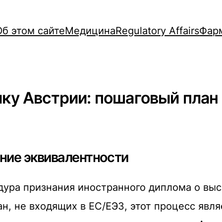
Об этом сайте
Медицина
Regulatory Affairs
Фар
ику Австрии: пошаговый план
ние эквивалентности
ура признания иностранного диплома о вы
н, не входящих в ЕС/ЕЭЗ, этот процесс явл