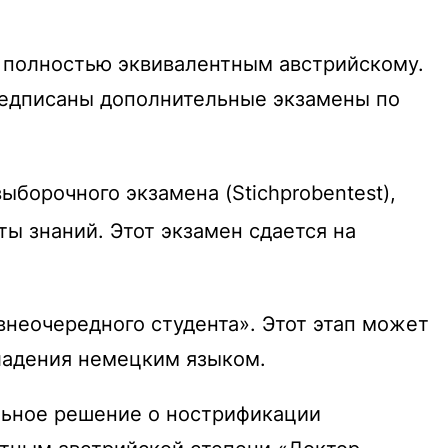
н полностью эквивалентным австрийскому.
предписаны дополнительные экзамены по
выборочного экзамена (
Stichprobentest
),
ты знаний.
Этот экзамен сдается на
внеочередного студента».
Этот этап может
 владения немецким языком.
льное решение о нострификации