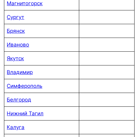
Магнитогорск
Сургут
Брянск
Иваново
Якутск
Владимир
Симферополь
Белгород
Нижний Тагил
Калуга