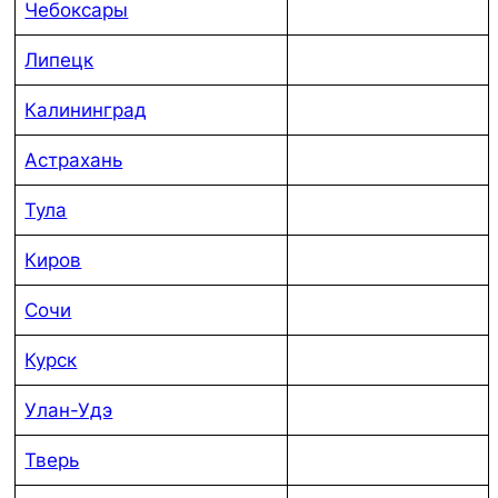
Чебоксары
Липецк
Калининград
Астрахань
Тула
Киров
Сочи
Курск
Улан-Удэ
Тверь