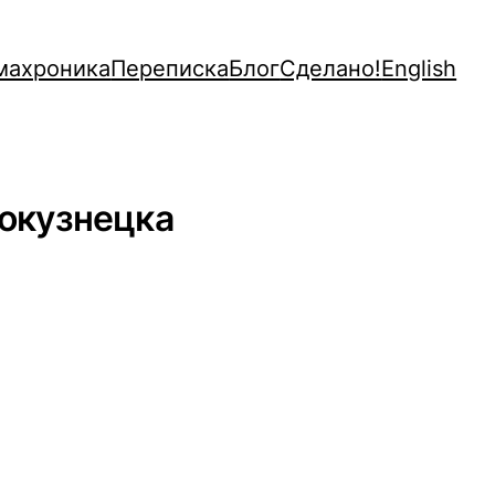
махроника
Переписка
Блог
Сделано!
English
окузнецка