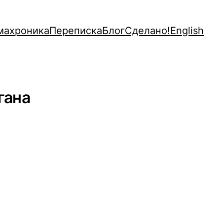
махроника
Переписка
Блог
Сделано!
English
гана