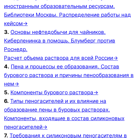
иностранным образовательным ресурсам.
Библиотеки Москвы. Распределение работы над
кейсом→
3.
Основы нефтедобычи для чайников.
Киберленинка в помощь. Блумберг против
Роснедр.
Расчет объема раствора для всей России→
4.
Пена и процессы ее образования. Состав
бурового раствора и причины пенообразования в
нем→
5.
Компоненты бурового раствора→
6.
Типы пеногасителей и их влияние на
образование пены в буровых растворах.
Компоненты, входящие в состав силиконовых
пеногасителей→
7.
Требования к силиконовым пеногасителям в