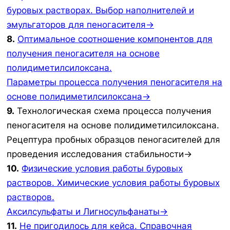
буровых растворах. Выбор наполнителей и
эмульгаторов для пеногасителя→
8.
Оптимальное соотношение компонентов для
получения пеногасителя на основе
полидиметилсилоксана.
Параметры процесса получения пеногасителя на
основе полидиметилсилоксана→
9.
Технологическая схема процесса получения
пеногасителя на основе полидиметилсилоксана.
Рецептура пробных образцов пеногасителей для
проведения исследования стабильности→
10.
Физические условия работы буровых
растворов. Химические условия работы буровых
растворов.
Аксилсульфаты и Лигносульфанаты→
11.
Не пригодилось для кейса. Справочная