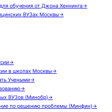
для обучения от Джона Хеннинга→
ицинских ВУЗах Москвы→
ссии→
рсии в школах Москвы→
тать Учеными→
азованию→
ных ВУЗов (Минобр)→
ение по решению проблемы (Минфин)→