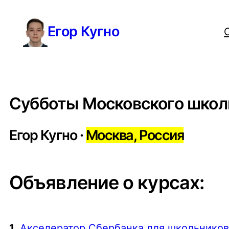
Перейти
Егор Кугно
к
содержимому
Субботы Московского школ
Егор Кугно
·
Москва, Россия
Объявление о курсах:
1.
Акселератор Сбербанка для школьнико