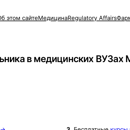
Об этом сайте
Медицина
Regulatory Affairs
Фар
ьника в медицинских ВУЗах 
в→
3.
Бесплатные
курсы