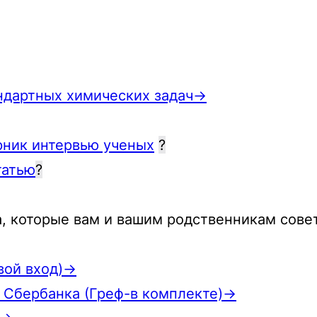
ндартных химических задач→
орник интервью ученых
?
татью
?
а, которые вам и вашим родственникам совет
вой вход)→
 Сбербанка (Греф-в комплекте)→