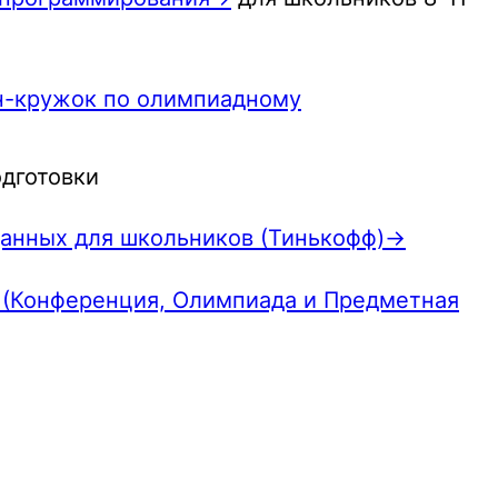
н-кружок по олимпиадному
одготовки
данных для школьников (Тинькофф)→
 (Конференция, Олимпиада и Предметная