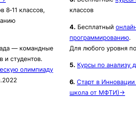
 8‑11 классов,
классов
данию
4.
Бесплатный
онлай
программированию
.
ада — командные
Для любого уровня п
 и студентов.
5.
Курсы по анализу 
ческую олимпиаду
0.2022
6.
Старт в Инновации
школа от МФТИ)→