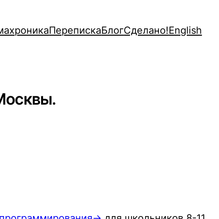
махроника
Переписка
Блог
Сделано!
English
Москвы.
 программирования→
для школьников 8-11