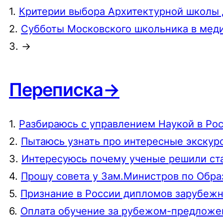
1.
Критерии выбора Архитектурной школы 
2.
Субботы Московского школьника в мед
3. →
Переписка→
1.
Разбираюсь с управлением Наукой в Ро
2.
Пытаюсь узнать про интересные экску
3.
Интересуюсь почему ученые решили с
4.
Прошу совета у Зам.Министров по Обр
5.
Признание в России дипломов зарубеж
6.
Оплата обучение за рубежом-предлож