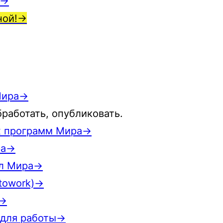
)→
ной!→
Мира→
бработать, опубликовать.
х программ Мира→
ра→
ол Мира→
towork)→
)→
 для работы→