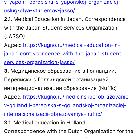
v-yaponii-perepiska-s-yaponskoj-organizaciej-
uslug-dlya-studentov-jasso/
2.1.
Medical Education in Japan. Correspondence
with the Japan Student Services Organization
(JASSO)
Адрес:
https://kugno.ru/medical-education-in-
japan-correspondence-with-the-japan-student-
services-organization-jasso/
3.
Медицинское образование в Голландии.
Переписка с Голландской организацией
интернационализации образования (Nuffic)
Адрес:
https://kugno.ru/medicinskoe-obrazovanie-
v-gollandii-perepiska-s-gollandskoj-organizaciej-
internacionalizacii-obrazovaniya-nuffic/
3.1.
Medical education in Holland.
Correspondence with the Dutch Organization for the