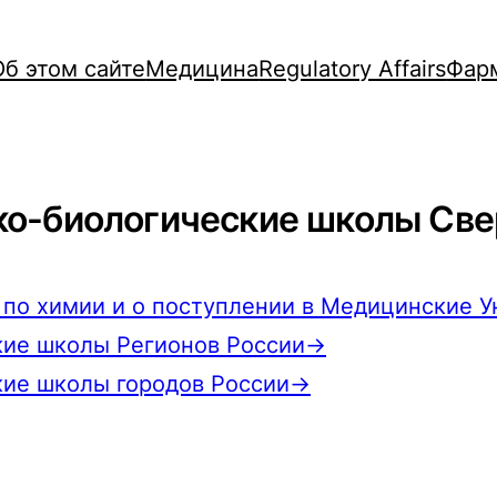
Об этом сайте
Медицина
Regulatory Affairs
Фар
ко-биологические школы Све
м по химии и о поступлении в Медицинские
кие школы Регионов России→
кие школы городов России→