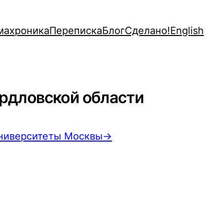
махроника
Переписка
Блог
Сделано!
English
рдловской области
 Университеты Москвы→