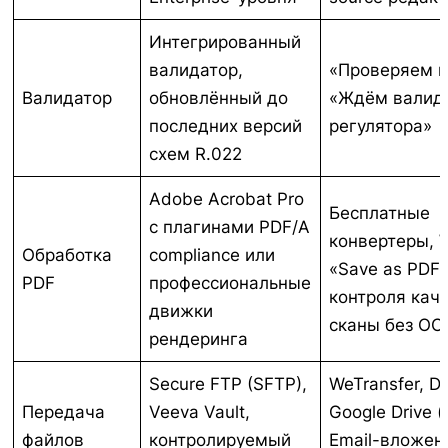
Интегрированный
валидатор,
«Проверяем г
Валидатор
обновлённый до
«Ждём валид
последних версий
регулятора»
схем R.022
Adobe Acrobat Pro
Бесплатные
с плагинами PDF/A
конвертеры, 
Обработка
compliance или
«Save as PDF»
PDF
профессиональные
контроля каче
движки
сканы без OC
рендеринга
Secure FTP (SFTP),
WeTransfer, D
Передача
Veeva Vault,
Google Drive 
файлов
контролируемый
Email-вложен