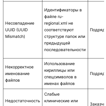
Идентификаторы в
файле ru-
Несовпадение
regional.xml не
UUID (UUID
соответствуют
Подряд
Mismatch)
структуре папок или
предыдущей
последовательности
Использование
Некорректное
кириллицы или
именование
Подряд
спецсимволов в
файлов
именах файлов
Слабые
Недостаточность
клинические или
Заказчи