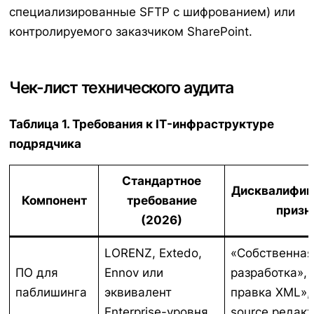
специализированные SFTP с шифрованием) или
контролируемого заказчиком SharePoint.
Чек-лист технического аудита
Таблица 1. Требования к IT-инфраструктуре
подрядчика
Стандартное
Дисквалифи
Компонент
требование
призн
(2026)
LORENZ, Extedo,
«Собственна
ПО для
Ennov или
разработка»,
паблишинга
эквивалент
правка XML»,
Enterprise-уровня
source редак