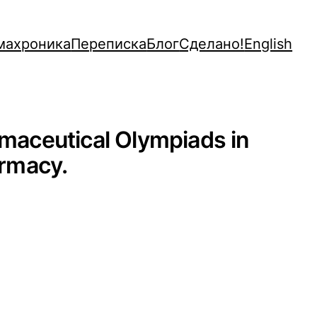
махроника
Переписка
Блог
Сделано!
English
rmaceutical Olympiads in
armacy.