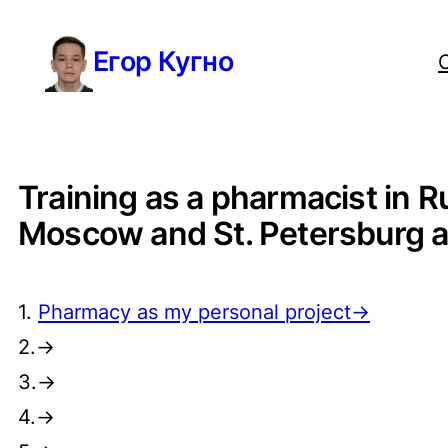
Перейти
Егор Кугно
к
содержимому
Training as a pharmacist in R
Moscow and St. Petersburg a
1.
Pharmacy as my personal project→
2.→
3.→
4.→