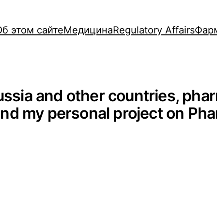
Об этом сайте
Медицина
Regulatory Affairs
Фар
ussia and other countries, pha
nd my personal project on Ph