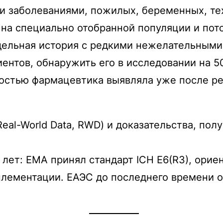
 заболеваниями, пожилых, беременных, тех,
 на специально отобранной популяции и пот
тдельная история с редкими нежелательным
иентов, обнаружить его в исследовании на 
остью фармацевтика выявляла уже после ре
al-World Data, RWD) и доказательства, получ
лет: EMA принял стандарт ICH E6(R3), ори
плементации. ЕАЭС до последнего времени о