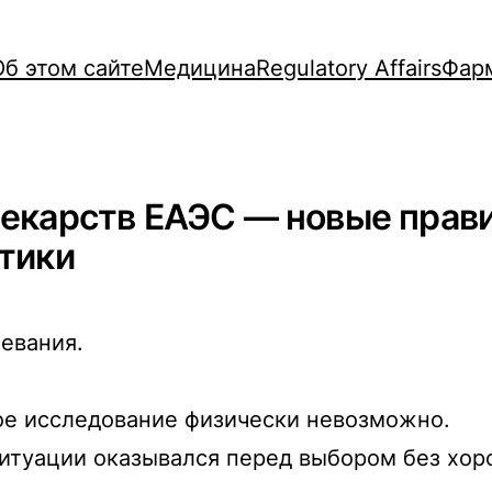
Об этом сайте
Медицина
Regulatory Affairs
Фар
лекарств ЕАЭС — новые прав
тики
левания.
ое исследование физически невозможно.
ситуации оказывался перед выбором без хоро