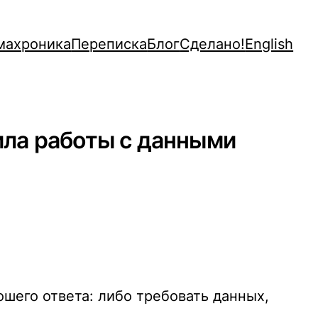
махроника
Переписка
Блог
Сделано!
English
ила работы с данными
шего ответа: либо требовать данных,