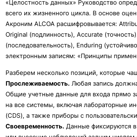
«Целостность данных» Руководство опред
всего их жизненного цикла. В основе оце
Акроним ALCOA расшифровывается: Attribu
Original (подлинность), Accurate (точност
(последовательность), Enduring (устойчив
электронным записям: «Принципы примен
Разберем несколько позиций, которые ча
Прослеживаемость.
Любая запись должна
Общие учетные данные для входа прямо 
на все системы, включая лабораторные и
(CDS), а также приборы с пользовательс
Своевременность.
Данные фиксируются в 
или внесение наблюдений задним числом 