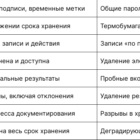
 подписи, временные метки
Общие парол
яжении срока хранения
Термобумага
 записи и действия
Записи «по 
нена и доступна
Удаление эл
альные результаты
Пробные вко
ны, включая отклонения
Удаление ре
есса документирования
Разрывы в х
а весь срок хранения
Деградирующ