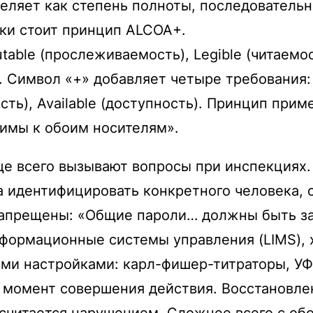
еляет как степень полноты, последовательн
нки стоит принцип ALCOA+.
table (прослеживаемость), Legible (читаемо
ь). Символ «+» добавляет четыре требования: 
ость), Available (доступность). Принцип пр
имы к обоим носителям».
ще всего вызывают вопросы при инспекциях.
 идентифицировать конкретного человека, с
запрещены: «Общие пароли… должны быть з
нформационные системы управления (LIMS),
кими настройками: карл-фишер-титраторы, 
момент совершения действия. Восстановлен
считается нарушением. Сложнее всего с обо