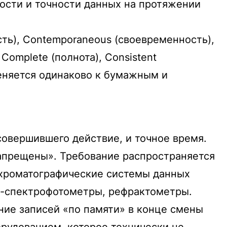
ости и точности данных на протяжении
сть), Contemporaneous (своевременность),
Complete (полнота), Consistent
именяется одинаково к бумажным и
овершившего действие, и точное время.
апрещены». Требование распространяется
 хроматографические системы данных
УФ-спектрофотометры, рефрактометры.
ие записей «по памяти» в конце смены
рудованием, которое технически не