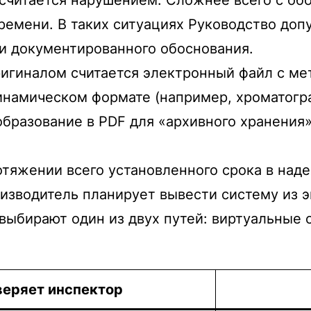
ремени. В таких ситуациях Руководство доп
ии документированного обоснования.
гиналом считается электронный файл с мет
инамическом формате (например, хроматогр
бразование в PDF для «архивного хранения»
тяжении всего установленного срока в над
оизводитель планирует вывести систему из э
выбирают один из двух путей: виртуальные
веряет инспектор