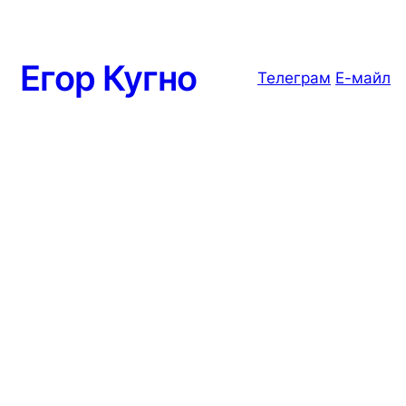
Егор Кугно
Телеграм
Е-майл