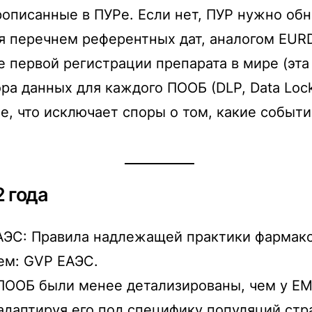
описанные в ПУРе. Если нет, ПУР нужно обн
перечнем референтных дат, аналогом EURD l
первой регистрации препарата в мире (эта да
ора данных для каждого ПООБ (DLP, Data Loc
 что исключает споры о том, какие события 
2 года
ЕАЭС: Правила надлежащей практики фармак
шем: GVP ЕАЭС.
 ПООБ были менее детализированы, чем у E
 адаптируя его под специфику популяций ст