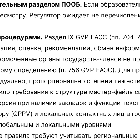
тельным разделом ПООБ.
Если образовател
смотру. Регулятор ожидает не перечисления
процедурами.
Раздел IX GVP ЕАЭС (пп. 704-
изация, оценка, рекомендации, обмен инфор
номоченные органы государств-членов не по
этому определению (п. 756 GVP ЕАЭС). Для 
дуально, пропорционально степени тяжести 
ло требования к структуре мастер-файла с
рсия при наличии закладок и функции текс
ру (QPPV) и локальных контактных лиц в г
лобальным и локальными уровнями.
 правила требуют учитывать региональные