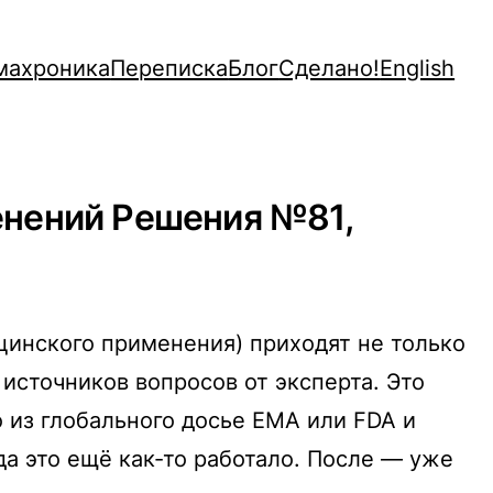
махроника
Переписка
Блог
Сделано!
English
енений Решения №81,
инского применения) приходят не только
источников вопросов от эксперта. Это
о из глобального досье EMA или FDA и
да это ещё как-то работало. После — уже