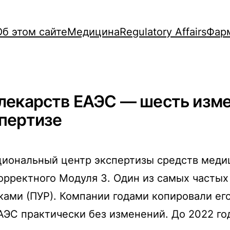
Об этом сайте
Медицина
Regulatory Affairs
Фар
 лекарств ЕАЭС — шесть изм
спертизе
иональный центр экспертизы средств медиц
орректного Модуля 3. Один из самых частых 
сками (ПУР). Компании годами копировали ег
АЭС практически без изменений. До 2022 го