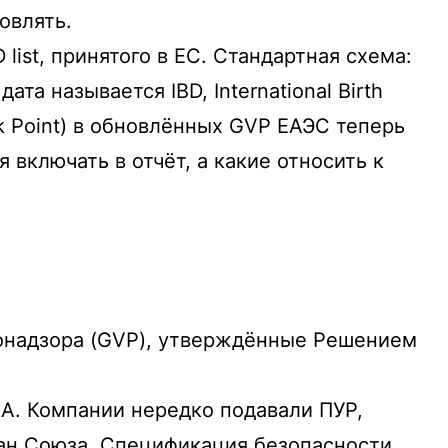
овлять.
ist, принятого в ЕС. Стандартная схема:
та называется IBD, International Birth
k Point) в обновлённых GVP ЕАЭС теперь
включать в отчёт, а какие относить к
онадзора (GVP), утверждённые Решением
MA. Компании нередко подавали ПУР,
ран Союза. Спецификация безопасности