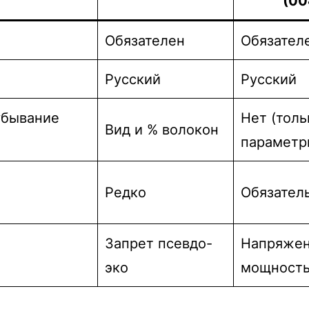
(00
Обязателен
Обязател
Русский
Русский
убывание
Нет (толь
Вид и % волокон
параметр
Редко
Обязател
Запрет псевдо-
Напряжен
эко
мощност