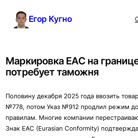
Перейти
Егор Кугно
к
содержимому
Маркировка ЕАС на границе
потребует таможня
Половину декабря 2025 года ввозить това
№778, потом Указ №912 продлил режим до 
правилам. Многие компании перестраивают
Знак ЕАС (Eurasian Conformity) подтвержд