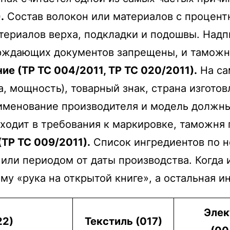
.
Состав волокон или материалов с процен
атериалов верха, подкладки и подошвы. Надп
рждающих документов запрещены, и таможня
е (ТР ТС 004/2011, ТР ТС 020/2011).
На са
, мощность), товарный знак, страна изготов
аименование производителя и модель должны
входит в требования к маркировке, таможня 
ТР ТС 009/2011).
Список ингредиентов по н
или периодом от даты производства. Когда 
му «рука на открытой книге», а остальная 
Элек
22)
Текстиль (017)