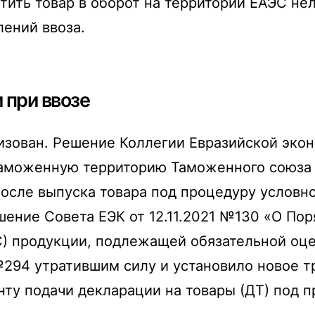
ить товар в оборот на территории ЕАЭС нель
лений ввоза.
 при ввозе
зован. Решение Коллегии Евразийской эконо
таможенную территорию Таможенного союза
осле выпуска товара под процедуру условно
ешение Совета ЕЭК от 12.11.2021 №130 «О П
С) продукции, подлежащей обязательной оц
294 утратившим силу и установило новое т
ту подачи декларации на товары (ДТ) под п