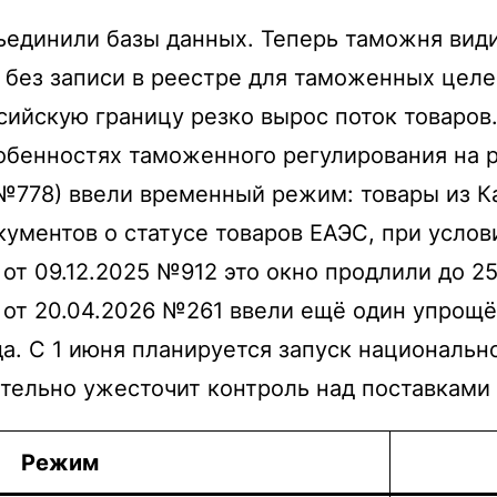
единили базы данных. Теперь таможня види
 без записи в реестре для таможенных целе
сийскую границу резко вырос поток товаров.
обенностях таможенного регулирования на 
 №778) ввели временный режим: товары из К
кументов о статусе товаров ЕАЭС, при усло
от 09.12.2025 №912 это окно продлили до 2
 от 20.04.2026 №261 ввели ещё один упрощё
ода. С 1 июня планируется запуск национал
ительно ужесточит контроль над поставками 
Режим