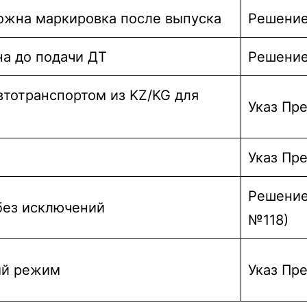
можна маркировка после выпуска
Решение
на до подачи ДТ
Решение
втотранспортом из KZ/KG для
Указ Пр
Указ Пр
Решение
без исключений
№118)
ый режим
Указ Пр