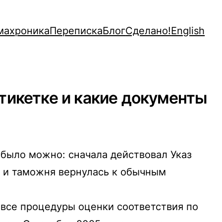
махроника
Переписка
Блог
Сделано!
English
тикетке и какие документы
 было можно: сначала действовал Указ
, и таможня вернулась к обычным
л все процедуры оценки соответствия по