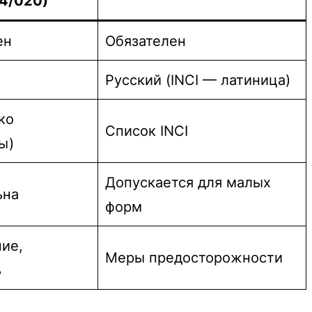
4/020)
ен
Обязателен
Русский (INCI — латиница)
ко
Список INCI
ы)
Допускается для малых
ьна
форм
ие,
Меры предосторожности
ь