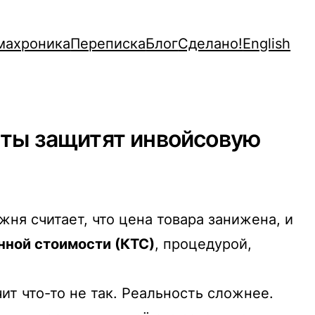
махроника
Переписка
Блог
Сделано!
English
нты защитят инвойсовую
ня считает, что цена товара занижена, и
ной стоимости (КТС)
, процедурой,
ит что-то не так. Реальность сложнее.