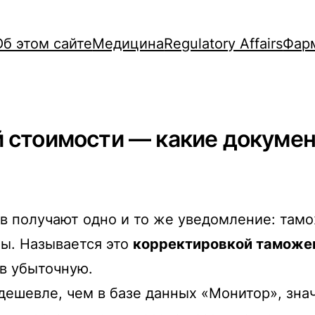
Об этом сайте
Медицина
Regulatory Affairs
Фар
 стоимости — какие докуме
 получают одно и то же уведомление: тамож
ы. Называется это
корректировкой таможен
в убыточную.
дешевле, чем в базе данных «Монитор», знач