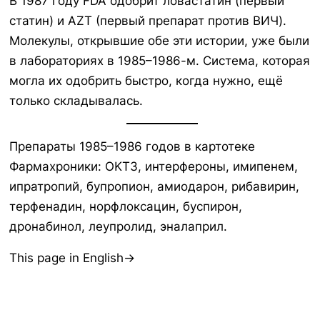
В 1987 году FDA одобрит ловастатин (первый
статин) и AZT (первый препарат против ВИЧ).
Молекулы, открывшие обе эти истории, уже были
в лабораториях в 1985–1986-м. Система, которая
могла их одобрить быстро, когда нужно, ещё
только складывалась.
Препараты 1985–1986 годов в картотеке
Фармахроники: OKT3, интерфероны, имипенем,
ипратропий, бупропион, амиодарон, рибавирин,
терфенадин, норфлоксацин, буспирон,
дронабинол, леупролид, эналаприл.
This page in English→