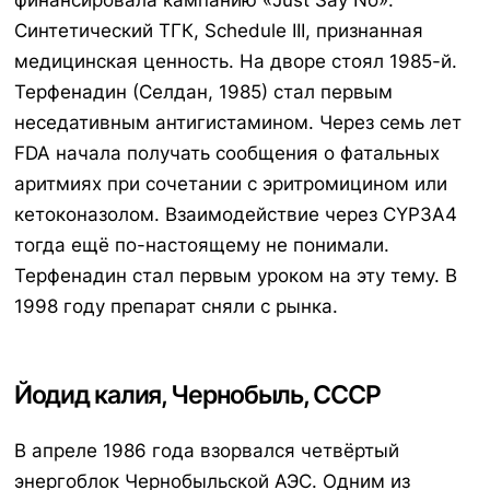
финансировала кампанию «Just Say No».
Синтетический ТГК, Schedule III, признанная
медицинская ценность. На дворе стоял 1985-й.
Терфенадин
(Селдан, 1985) стал первым
неседативным антигистамином. Через семь лет
FDA начала получать сообщения о фатальных
аритмиях при сочетании с эритромицином или
кетоконазолом. Взаимодействие через CYP3A4
тогда ещё по-настоящему не понимали.
Терфенадин стал первым уроком на эту тему. В
1998 году препарат сняли с рынка.
Йодид калия, Чернобыль, СССР
В апреле 1986 года взорвался четвёртый
энергоблок Чернобыльской АЭС. Одним из