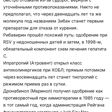
быстро отозвали из-за судорог, вернули с
уточнёнными противопоказаниями. Никто не
предполагал, что через двенадцать лет та же
молекула под названием Зибан станет первым
препаратом для отказа от курения.
Рибавирин
прошёл похожий путь: одобрение при
RSV у недоношенных детей и затем, в 1998-м,
обязательный компонент схем лечения гепатита
C.
Ипратропий
(Атровент) открыл класс
антихолинергиков при ХОБЛ; прямым потомком
через восемнадцать лет станет тиотропий с
режимом приема раз в сутки.
Дронабинол
(Маринол) получил одобрение как
противорвотный при химиотерапии в 1985 году —
в тот самый год, когда администрация Рейгана