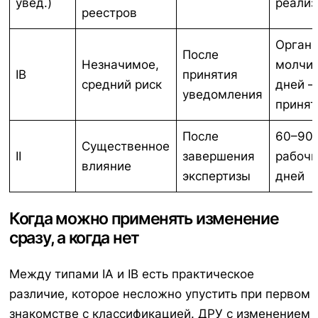
увед.)
реализ
реестров
Орган
После
Незначимое,
молчит
IB
принятия
средний риск
дней 
уведомления
принят
После
60–90
Существенное
II
завершения
рабочи
влияние
экспертизы
дней
Когда можно применять изменение
сразу, а когда нет
Между типами IA и IB есть практическое
различие, которое несложно упустить при первом
знакомстве с классификацией. ДРУ с изменением