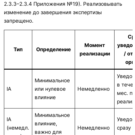
2.3.3–2.3.4 Приложения №19). Реализовывать
изменение до завершения экспертизы
запрещено.
Ср
Момент
уведо
Тип
Определение
реализации
/ от
орг
Уведо
Минимальное
в тече
IA
или нулевое
Немедленно
мес. п
влияние
реализ
Минимальное
IA
Уведо
влияние,
(немедл.
Немедленно
сразу 
важно для