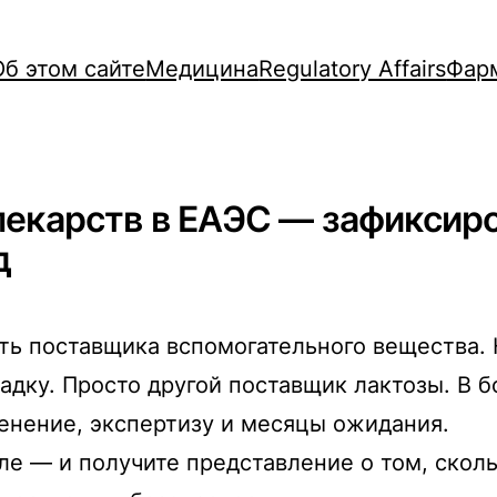
Об этом сайте
Медицина
Regulatory Affairs
Фар
лекарств в ЕАЭС — зафиксир
д
ть поставщика вспомогательного вещества. 
адку. Просто другой поставщик лактозы. В 
менение, экспертизу и месяцы ожидания.
ле — и получите представление о том, скол