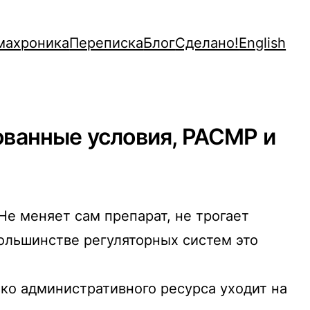
махроника
Переписка
Блог
Сделано!
English
ованные условия, PACMP и
Не меняет сам препарат, не трогает
большинстве регуляторных систем это
ько административного ресурса уходит на