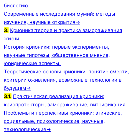
биологию.
Современные исследования мумий: методы
изучения, научные открытия→
3.
Крионика:теория и практика замораживания
жизни.
История крионики: первые эксперименты,
научные гипотезы, общественное мнение,
юридические аспекты.
Теоретические основы крионики: понятие смерти,
критерии оживления, возможные технологии в
будущем→
3.1.
Практическая реализация крионики:
криопротекторы, замораживание, витрификация.
Проблемы и перспективы крионики: этические,
социальные, психологические, научные,
технологические→