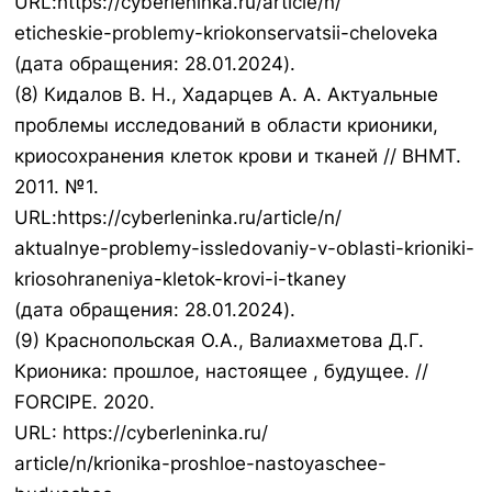
URL:https://cyberleninka.ru/article/n/
eticheskie-problemy-kriokonservatsii-cheloveka
(дата обращения: 28.01.2024).
(8) Кидалов В. Н., Хадарцев А. А. Актуальные
проблемы исследований в области крионики,
криосохранения клеток крови и тканей // ВНМТ.
2011. №1.
URL:https://cyberleninka.ru/article/n/
aktualnye-problemy-issledovaniy-v-oblasti-krioniki-
kriosohraneniya-kletok-krovi-i-tkaney
(дата обращения: 28.01.2024).
(9) Краснопольская О.А., Валиахметова Д.Г.
Крионика: прошлое, настоящее , будущее. //
FORCIPE. 2020.
URL: https://cyberleninka.ru/
article/n/krionika-proshloe-nastoyaschee-