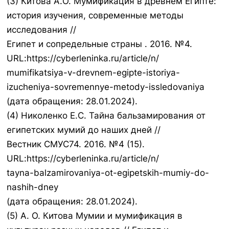
(3) Китова А.О. Мумификация в древнем Египте:
история изучения, современные методы
исследования //
Египет и сопредельные страны . 2016. №4.
URL:https://cyberleninka.ru/article/n/
mumifikatsiya-v-drevnem-egipte-istoriya-
izucheniya-sovremennye-metody-issledovaniya
(дата обращения: 28.01.2024).
(4) Николенко Е.С. Тайна бальзамирования от
египетских мумий до наших дней //
Вестник СМУС74. 2016. №4 (15).
URL:https://cyberleninka.ru/article/n/
tayna-balzamirovaniya-ot-egipetskih-mumiy-do-
nashih-dney
(дата обращения: 28.01.2024).
(5) А. О. Китова Мумии и мумификация в