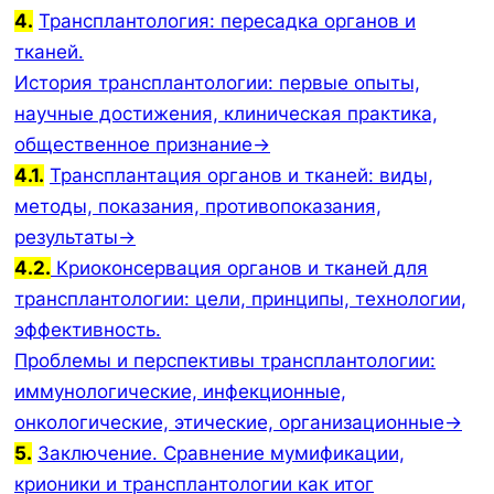
4.
Трансплантология: пересадка органов и
тканей.
История трансплантологии: первые опыты,
научные достижения, клиническая практика,
общественное признание→
4.1.
Трансплантация органов и тканей: виды,
методы, показания, противопоказания,
результаты→
4.2.
Криоконсервация органов и тканей для
трансплантологии: цели, принципы, технологии,
эффективность.
Проблемы и перспективы трансплантологии:
иммунологические, инфекционные,
онкологические, этические, организационные→
5.
Заключение. Сравнение мумификации,
крионики и трансплантологии как итог