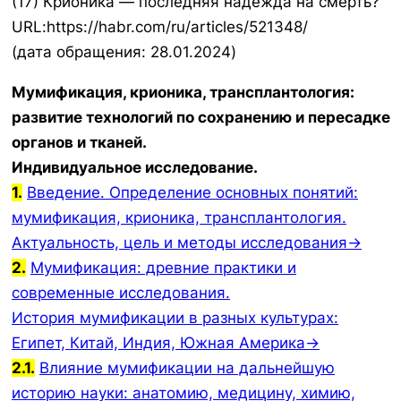
(17) Крионика — последняя надежда на смерть?
URL:https://habr.com/ru/articles/521348/
(дата обращения: 28.01.2024)
Мумификация, крионика, трансплантология:
развитие технологий по сохранению и пересадке
органов и тканей.
Индивидуальное исследование.
1.
Введение. Определение основных понятий:
мумификация, крионика, трансплантология.
Актуальность, цель и методы исследования→
2.
Мумификация: древние практики и
современные исследования.
История мумификации в разных культурах:
Египет, Китай, Индия, Южная Америка→
2.1.
Влияние мумификации на дальнейшую
историю науки: анатомию, медицину, химию,