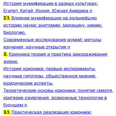
История мумификации в разных культурах:
Египет, Китай, Индия, Южная Америка→
2.1.
Влияние мумификации на дальнейшую
историю науки: анатомию, медицину, химию,
биологию.
Современные исследования мумий: методы
изучения, научные открытия→
3.
Крионика:теория и практика замораживания
жизни.
История крионики: первые эксперименты,
научные гипотезы, общественное мнение,
юридические аспекты.
Теоретические основы крионики: понятие смерти,
критерии оживления, возможные технологии в
будущем→
3.1.
Практическая реализация крионики: