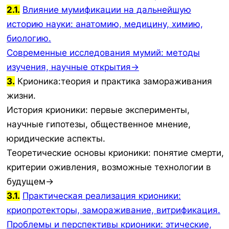
2.1.
Влияние мумификации на дальнейшую
историю науки: анатомию, медицину, химию,
биологию.
Современные исследования мумий: методы
изучения, научные открытия→
3.
Крионика:теория и практика замораживания
жизни.
История крионики: первые эксперименты,
научные гипотезы, общественное мнение,
юридические аспекты.
Теоретические основы крионики: понятие смерти,
критерии оживления, возможные технологии в
будущем→
3.1.
Практическая реализация крионики:
криопротекторы, замораживание, витрификация.
Проблемы и перспективы крионики: этические,