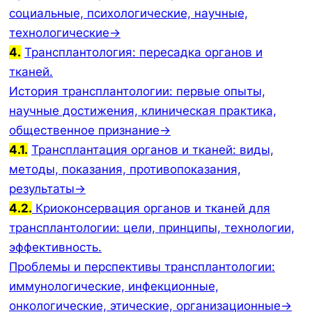
социальные, психологические, научные,
технологические→
4.
Трансплантология: пересадка органов и
тканей.
История трансплантологии: первые опыты,
научные достижения, клиническая практика,
общественное признание→
4.1.
Трансплантация органов и тканей: виды,
методы, показания, противопоказания,
результаты→
4.2.
Криоконсервация органов и тканей для
трансплантологии: цели, принципы, технологии,
эффективность.
Проблемы и перспективы трансплантологии:
иммунологические, инфекционные,
онкологические, этические, организационные→